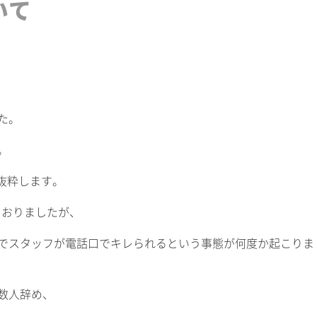
いて
た。
。
抜粋します。
ておりましたが、
でスタッフが電話口でキレられるという事態が何度か起こりま
数人辞め、