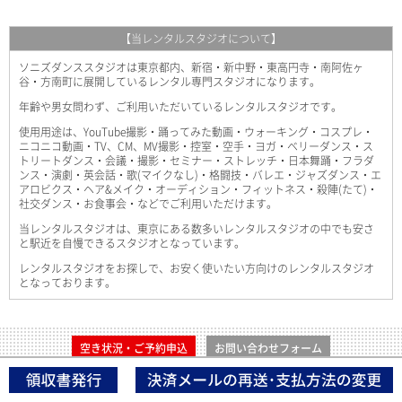
【当レンタルスタジオについて】
ソニズダンススタジオは東京都内、新宿・新中野・東高円寺・南阿佐ヶ
谷・方南町に展開しているレンタル専門スタジオになります。
年齢や男女問わず、ご利用いただいているレンタルスタジオです。
使用用途は、YouTube撮影・踊ってみた動画・ウォーキング・コスプレ・
ニコニコ動画・TV、CM、MV撮影・控室・空手・ヨガ・ベリーダンス・ス
トリートダンス・会議・撮影・セミナー・ストレッチ・日本舞踊・フラダ
ンス・演劇・英会話・歌(マイクなし)・格闘技・バレエ・ジャズダンス・エ
アロビクス・ヘア&メイク・オーディション・フィットネス・殺陣(たて)・
社交ダンス・お食事会・などでご利用いただけます。
当レンタルスタジオは、東京にある数多いレンタルスタジオの中でも安さ
と駅近を自慢できるスタジオとなっています。
レンタルスタジオをお探しで、お安く使いたい方向けのレンタルスタジオ
となっております。
空き状況・ご予約申込
お問い合わせフォーム
Copyright © SONIS DANCE STUDIO. All Rights Reserved.